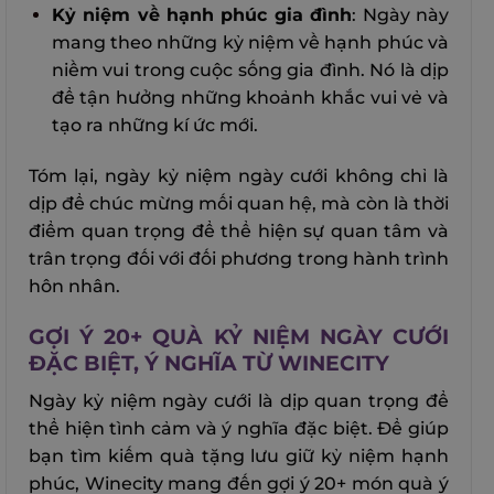
Kỷ niệm về hạnh phúc gia đình
: Ngày này
mang theo những kỷ niệm về hạnh phúc và
niềm vui trong cuộc sống gia đình. Nó là dịp
để tận hưởng những khoảnh khắc vui vẻ và
tạo ra những kí ức mới.
Tóm lại, ngày kỷ niệm ngày cưới không chỉ là
dịp để chúc mừng mối quan hệ, mà còn là thời
điểm quan trọng để thể hiện sự quan tâm và
trân trọng đối với đối phương trong hành trình
hôn nhân.
GỢI Ý 20+ QUÀ KỶ NIỆM NGÀY CƯỚI
ĐẶC BIỆT, Ý NGHĨA TỪ WINECITY
Ngày kỷ niệm ngày cưới là dịp quan trọng để
thể hiện tình cảm và ý nghĩa đặc biệt. Để giúp
bạn tìm kiếm quà tặng lưu giữ kỷ niệm hạnh
phúc, Winecity mang đến gợi ý 20+ món quà ý