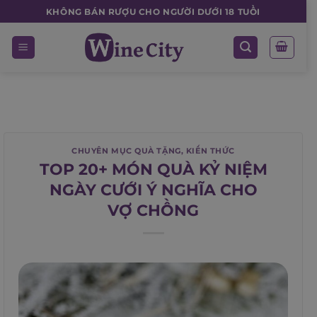
Skip
KHÔNG BÁN RƯỢU CHO NGƯỜI DƯỚI 18 TUỔI
to
content
CHUYÊN MỤC QUÀ TẶNG
,
KIẾN THỨC
TOP 20+ MÓN QUÀ KỶ NIỆM
NGÀY CƯỚI Ý NGHĨA CHO
VỢ CHỒNG