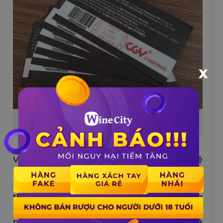
X
Đi xem phim vào ngày kỷ niệm cũng là một lựa
cho hay
Vé xem phim đôi là cầu nối giữa thế giới nghệ
thuật và tình cảm của bạn, mở ra không gian
để hai bạn cùng tận hưởng những giây phút
thư giãn và hạnh phúc bên nhau. Trong không
gian ánh sáng và âm thanh của rạp chiếu
phim, mọi khoảnh khắc trở nên sống động và