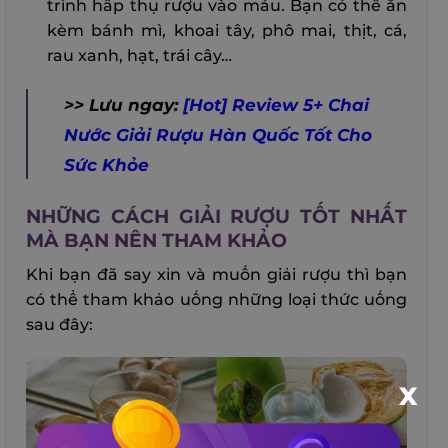
trình hấp thụ rượu vào máu. Bạn có thể ăn
kèm bánh mì, khoai tây, phô mai, thịt, cá,
rau xanh, hạt, trái cây…
>> Lưu ngay:
[Hot] Review 5+ Chai
Nước Giải Rượu Hàn Quốc Tốt Cho
Sức Khỏe
NHỮNG CÁCH GIẢI RƯỢU TỐT NHẤT
MÀ BẠN NÊN THAM KHẢO
Khi bạn đã say xỉn và muốn giải rượu thì bạn
có thể tham khảo uống những loại thức uống
sau đây:
X