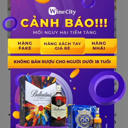
Những loại thức uống giúp giải rượu hiểu quả
Nước gừng tươi
: Gừng có tác dụng kích
thích tuần hoàn máu, giúp đào thải cồn ra
khỏi cơ thể nhanh chóng. Bạn chỉ cần thái
mỏng vài lát gừng tươi và pha với nước sôi
để uống. Hoặc cũng có thể ăn trực tiếp
gừng để giảm buồn nôn và ợ hơi;
Sữa tươi
: Sữa có chứa casein, một loại
protein giúp bao phủ niêm mạc dạ dày và