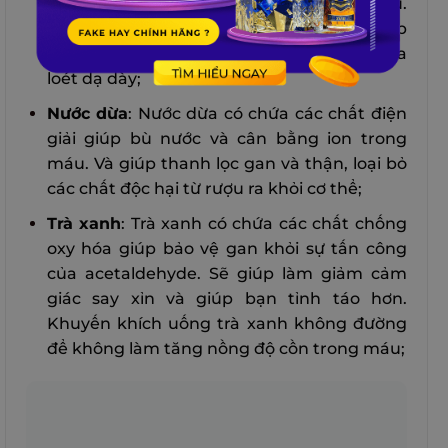
làm chậm quá trình hấp thụ rượu vào máu.
Đồng thời cung cấp canxi và magie giúp
điều hòa acid trong dạ dày và ngăn ngừa
loét dạ dày;
Nước dừa
: Nước dừa có chứa các chất điện
giải giúp bù nước và cân bằng ion trong
máu. Và giúp thanh lọc gan và thận, loại bỏ
các chất độc hại từ rượu ra khỏi cơ thể;
Trà xanh
: Trà xanh có chứa các chất chống
oxy hóa giúp bảo vệ gan khỏi sự tấn công
của acetaldehyde. Sẽ giúp làm giảm cảm
giác say xỉn và giúp bạn tỉnh táo hơn.
Khuyến khích uống trà xanh không đường
để không làm tăng nồng độ cồn trong máu;