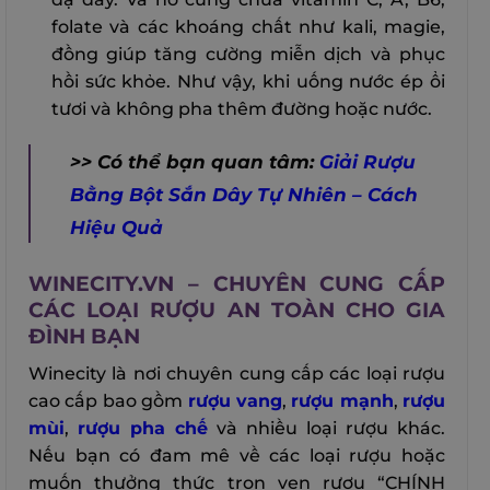
folate và các khoáng chất như kali, magie,
đồng giúp tăng cường miễn dịch và phục
hồi sức khỏe. Như vậy, khi uống nước ép ổi
tươi và không pha thêm đường hoặc nước.
>> Có thể bạn quan tâm:
Giải Rượu
Bằng Bột Sắn Dây Tự Nhiên – Cách
Hiệu Quả
WINECITY.VN – CHUYÊN CUNG CẤP
CÁC LOẠI RƯỢU AN TOÀN CHO GIA
ĐÌNH BẠN
Winecity là nơi chuyên cung cấp các loại rượu
cao cấp bao gồm
rượu vang
,
rượu mạnh
,
rượu
mùi
,
rượu pha chế
và nhiều loại rượu khác.
Nếu bạn có đam mê về các loại rượu hoặc
muốn thưởng thức trọn vẹn rượu “CHÍNH