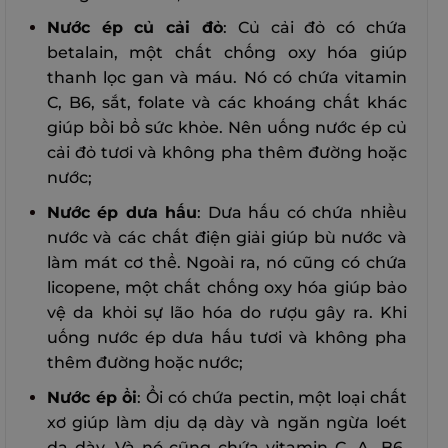
Nước ép củ cải đỏ
: Củ cải đỏ có chứa
betalain, một chất chống oxy hóa giúp
thanh lọc gan và máu. Nó có chứa vitamin
C, B6, sắt, folate và các khoáng chất khác
giúp bồi bổ sức khỏe. Nên uống nước ép củ
cải đỏ tươi và không pha thêm đường hoặc
nước;
Nước ép dưa hấu
: Dưa hấu có chứa nhiều
nước và các chất điện giải giúp bù nước và
làm mát cơ thể. Ngoài ra, nó cũng có chứa
licopene, một chất chống oxy hóa giúp bảo
vệ da khỏi sự lão hóa do rượu gây ra. Khi
uống nước ép dưa hấu tươi và không pha
thêm đường hoặc nước;
Nước ép ổi
: Ổi có chứa pectin, một loại chất
xơ giúp làm dịu dạ dày và ngăn ngừa loét
dạ dày. Và nó cũng chứa vitamin C, A, B6,