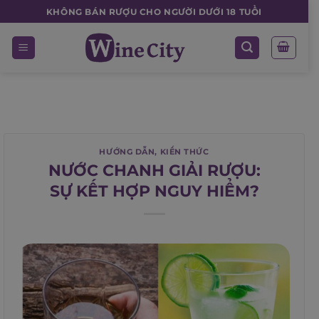
Skip
KHÔNG BÁN RƯỢU CHO NGƯỜI DƯỚI 18 TUỔI
to
content
HƯỚNG DẪN
,
KIẾN THỨC
NƯỚC CHANH GIẢI RƯỢU:
SỰ KẾT HỢP NGUY HIỂM?