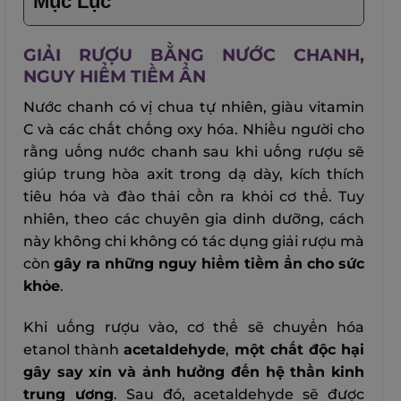
Mục Lục
GIẢI RƯỢU BẰNG NƯỚC CHANH,
NGUY HIỂM TIỀM ẨN
Nước chanh có vị chua tự nhiên, giàu vitamin
C và các chất chống oxy hóa. Nhiều người cho
rằng uống nước chanh sau khi uống rượu sẽ
giúp trung hòa axit trong dạ dày, kích thích
tiêu hóa và đào thải cồn ra khỏi cơ thể. Tuy
nhiên, theo các chuyên gia dinh dưỡng, cách
này không chỉ không có tác dụng giải rượu mà
còn
gây ra những nguy hiểm tiềm ẩn cho sức
khỏe
.
Khi uống rượu vào, cơ thể sẽ chuyển hóa
etanol thành
acetaldehyde
,
một chất độc hại
gây say xỉn và ảnh hưởng đến hệ thần kinh
trung ương
. Sau đó, acetaldehyde sẽ được