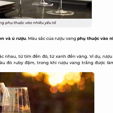
g phụ thuộc vào nhiều yếu tố
n và ủ rượu
. Màu sắc của rượu vang
phụ thuộc vào nh
X
c nhau, từ tím đến đỏ, từ xanh đến vàng. Ví dụ, rượu
u đỏ ruby đậm, trong khi rượu vang trắng được làm