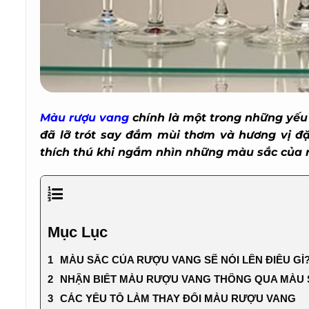
Màu rượu vang
chính là một trong những yếu t
đã lỡ trót say đắm mùi thơm và hương vị đặ
thích thú khi ngắm nhìn những màu sắc của rư
Mục Lục
MÀU SẮC CỦA RƯỢU VANG SẼ NÓI LÊN ĐIỀU GÌ?
NHẬN BIẾT MÀU RƯỢU VANG THÔNG QUA MÀU 
CÁC YẾU TỐ LÀM THAY ĐỔI MÀU RƯỢU VANG