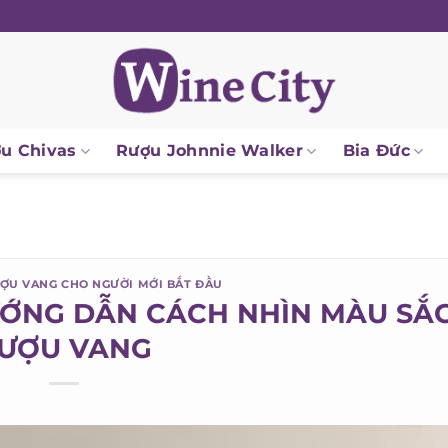
 Chivas
Rượu Johnnie Walker
Bia Đức
U VANG CHO NGƯỜI MỚI BẮT ĐẦU
ỚNG DẪN CÁCH NHÌN MÀU SẮC
ƯỢU VANG