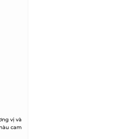
ng vị và
 màu cam