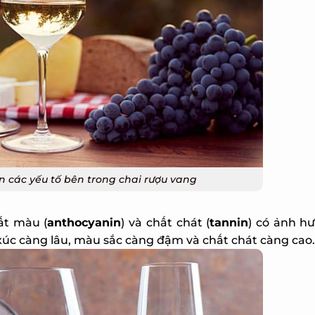
 các yếu tố bên trong chai rượu vang
t màu (
anthocyanin
) và chất chát (
tannin
) có ảnh hư
xúc càng lâu, màu sắc càng đậm và chất chát càng cao.