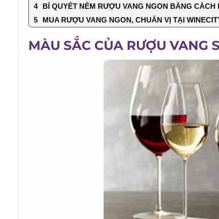
BÍ QUYẾT NẾM RƯỢU VANG NGON BẰNG CÁCH N
MUA RƯỢU VANG NGON, CHUẨN VỊ TẠI WINECITY
MÀU SẮC CỦA RƯỢU VANG SẼ