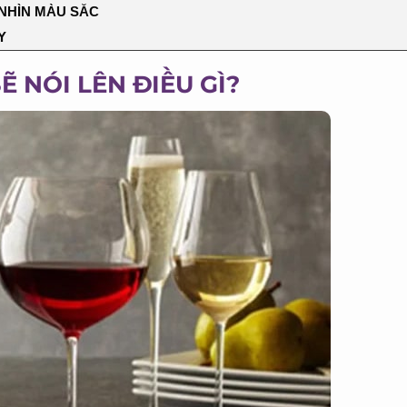
HÌN MÀU SẮC
 NÓI LÊN ĐIỀU GÌ?