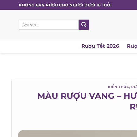
Skip
KHÔNG BÁN RƯỢU CHO NGƯỜI DƯỚI 18 TUỔI
to
content
Search
for:
Rượu Tết 2026
Rượu
KIẾN THỨC
,
RƯỢ
MÀU RƯỢU VANG – HƯ
R