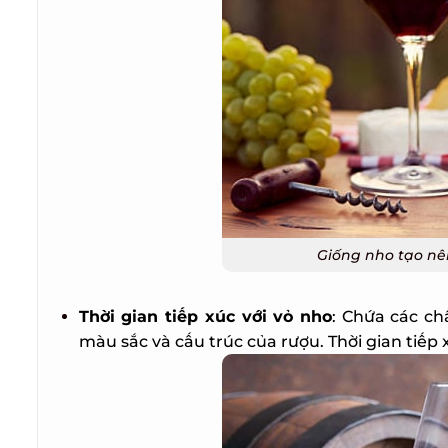
Giống nho tạo nên
Thời gian tiếp xúc với vỏ nho
: Chứa các chấ
màu sắc và cấu trúc của rượu. Thời gian tiếp 