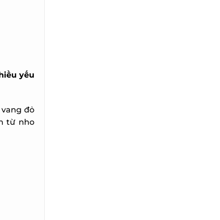
iều yếu
 vang đỏ
 từ nho