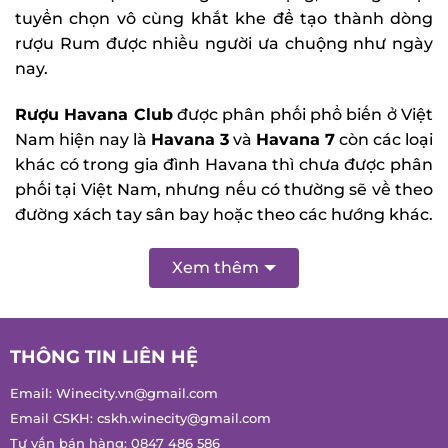
tuyển chọn vô cùng khắt khe để tạo thành dòng
rượu Rum được nhiều người ưa chuộng như ngày
nay.
Rượu Havana Club
được phân phối phổ biến ở Việt
Nam hiện nay là
Havana 3
và
Havana 7
còn các loại
khác có trong gia đình Havana thì chưa được phân
phối tại Việt Nam, nhưng nếu có thường sẽ về theo
đường xách tay sân bay hoặc theo các hướng khác.
Xem thêm
THÔNG TIN LIÊN HỆ
Email:
Winecity.vn@gmail.com
Email CSKH:
cskh.winecity@gmail.com
Tư vấn bán hàng:
0847 486 586