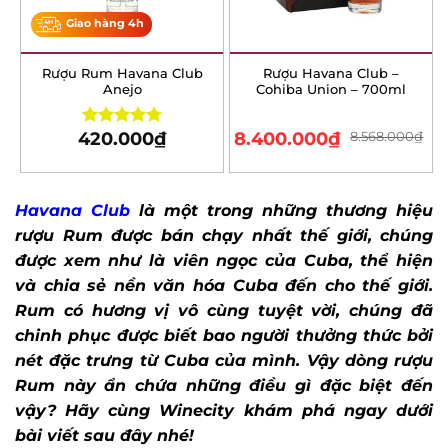
Giao hàng 4h
Rượu Rum Havana Club
Rượu Havana Club –
Anejo
Cohiba Union – 700ml
420.000
₫
8.400.000
₫
8.568.000
₫
Rated
4.80
out of 5
Havana Club
là một trong những thương hiệu
rượu Rum được bán chạy nhất thế giới, chúng
được xem như là viên ngọc của Cuba, thể hiện
và chia sẻ nền văn hóa Cuba đến cho thế giới.
Rum có hương vị vô cùng tuyệt vời, chúng đã
chinh phục được biết bao người thưởng thức bởi
nét đặc trưng từ Cuba của mình. Vậy dòng rượu
Rum này ẩn chứa những điều gì đặc biệt đến
vậy? Hãy cùng Winecity khám phá ngay dưới
bài viết sau đây nhé!