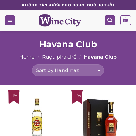
Skip
KHÔNG BÁN RƯỢU CHO NGƯỜI DƯỚI 18 TUỔI
to
content
Havana Club
Home
/
Rượu pha chế
/
Havana Club
-1%
-2%