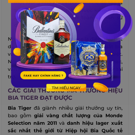
một lượng nhỏ khí carbon dioxide để tạo ra
sự sủi bọt. Chai và lon bia được kiểm tra kỹ
lưỡng về chất lượng, an toàn và hạn sử
dụng trước khi xuất xưởng.
Nhà máy bia Tiger ở Singapore là điểm thu hút
du khách với chuyến tham quan sản xuất bia
và trải nghiệm thử nếm các loại bia đặc biệt.
Nơi đây cũng tổ chức các
sự kiện
âm nhạc,
văn hóa và xã hội do thương hiệu bia Tiger tài
trợ.
CÁC GIẢI THƯỞNG MÀ THƯƠNG HIỆU
BIA TIGER ĐẠT ĐƯỢC
Bia Tiger
đã giành nhiều giải thưởng uy tín,
bao gồm
giải vàng chất lượng của Monde
Selection năm 2011
và
danh hiệu lager xuất
sắc nhất thế giới từ Hiệp hội Bia Quốc tế