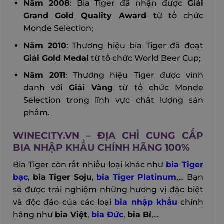
Năm 2008
: Bia Tiger đã nhận được
Giải
Grand Gold Quality Award t
ừ tổ chức
Monde Selection;
Năm 2010
: Thương hiệu bia Tiger đã đoạt
Giải Gold Medal
từ tổ chức World Beer Cup;
Năm 2011
: Thương hiệu Tiger được vinh
danh với
Giải Vàng
từ tổ chức Monde
Selection trong lĩnh vực chất lượng sản
phẩm.
WINECITY.VN – ĐỊA CHỈ CUNG CẤP
BIA NHẬP KHẨU CHÍNH HÃNG 100%
Bia Tiger còn rất nhiều loại khác như
bia Tiger
bạc
,
bia Tiger Soju
,
bia Tiger Platinum
,… Bạn
sẽ được trải nghiệm những hương vị đặc biệt
và độc đáo của các loại
bia nhập khẩu
chính
hãng như
bia Việt
,
bia Đức
,
bia Bỉ
,…