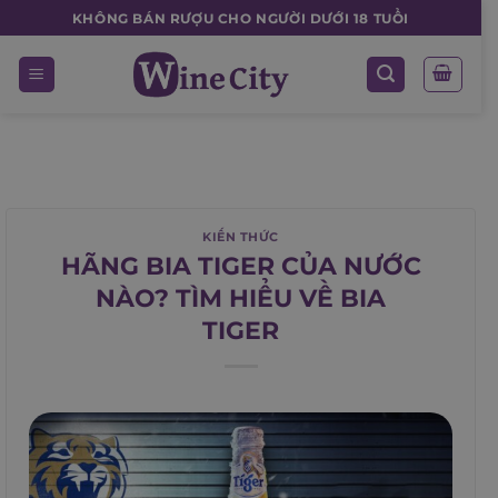
Skip
KHÔNG BÁN RƯỢU CHO NGƯỜI DƯỚI 18 TUỔI
to
content
KIẾN THỨC
HÃNG BIA TIGER CỦA NƯỚC
NÀO? TÌM HIỂU VỀ BIA
TIGER