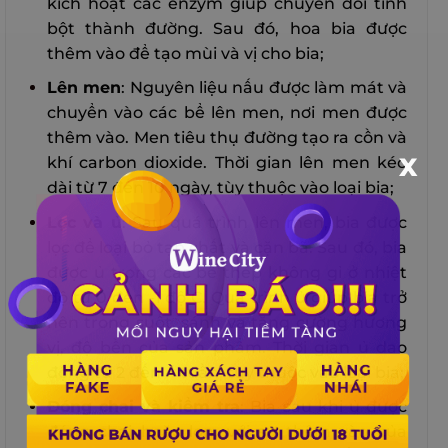
kích hoạt các enzym giúp chuyển đổi tinh
bột thành đường. Sau đó, hoa bia được
thêm vào để tạo mùi và vị cho bia;
Lên men
: Nguyên liệu nấu được làm mát và
chuyển vào các bể lên men, nơi men được
thêm vào. Men tiêu thụ đường tạo ra cồn và
X
khí carbon dioxide. Thời gian lên men kéo
dài từ 7 đến 10 ngày, tùy thuộc vào loại bia;
Lọc và ủ
: Sau quá trình lên men, bia được
lọc để loại bỏ tạp chất và cặn bã. Sau đó, bia
được ủ trong các bể thép không gỉ ở nhiệt
độ từ 0 đến -1 độ C. Quá trình ủ giúp bia trở
nên trong suốt, sánh và tăng cường hương
vị, độ bền của sản phẩm. Thời gian ủ dao
động từ 2 đến 4 tuần, tùy thuộc vào loại bia;
Đóng chai và kiểm tra
: Bia sau khi ủ được
đóng chai hoặc lon, với sự thêm vào của