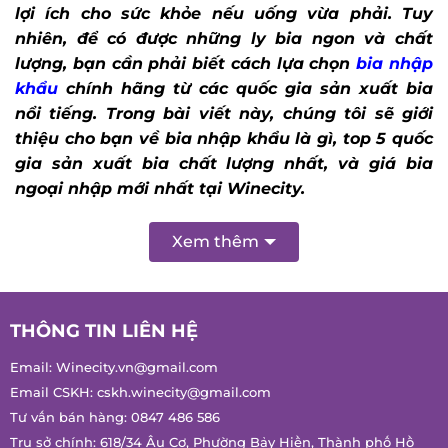
lợi ích cho sức khỏe nếu uống vừa phải. Tuy
nhiên, để có được những ly bia ngon và chất
lượng, bạn cần phải biết cách lựa chọn
bia nhập
khẩu
chính hãng từ các quốc gia sản xuất bia
nổi tiếng. Trong bài viết này, chúng tôi sẽ giới
thiệu cho bạn về bia nhập khẩu là gì, top 5 quốc
gia sản xuất bia chất lượng nhất, và giá bia
ngoại nhập mới nhất tại Winecity.
Xem thêm
THÔNG TIN LIÊN HỆ
Email:
Winecity.vn@gmail.com
Email CSKH:
cskh.winecity@gmail.com
Tư vấn bán hàng:
0847 486 586
Trụ sở chính: 618/34 Âu Cơ, Phường Bảy Hiền, Thành phố Hồ