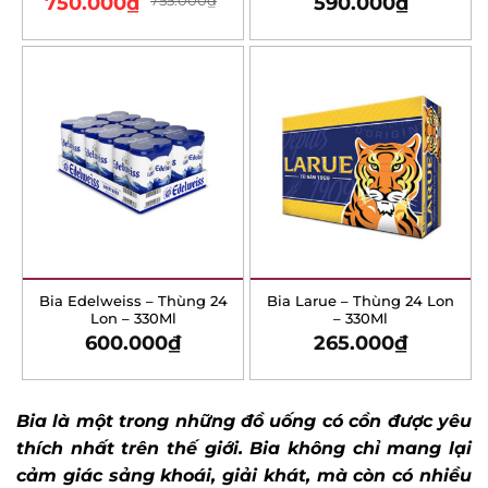
750.000
₫
755.000
₫
590.000
₫
Rated
4.33
out
of 5
Bia Edelweiss – Thùng 24
Bia Larue – Thùng 24 Lon
Lon – 330Ml
– 330Ml
600.000
₫
265.000
₫
Bia là một trong những đồ uống có cồn được yêu
thích nhất trên thế giới. Bia không chỉ mang lại
cảm giác sảng khoái, giải khát, mà còn có nhiều