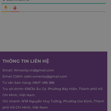
THÔNG TIN LIÊN HỆ
Email:
Winecity.vn@gmail.com
Email CSKH:
cskh.winecity@gmail.com
Tư vấn bán hàng:
0847 486 586
Trụ sở chính: 618/34 Âu Cơ, Phường Bảy Hiền, Thành phố Hồ
Chí Minh, Việt Nam.
Chi nhánh: 9/18 Nguyễn Huy Tưởng, Phường Gia Định, Thành
phố Hồ Chí Minh, Việt Nam.