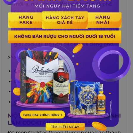
mới lạ, mà còn tôn lên vẻ độc đáo và phá
cách của loại cocktail này;
Hậu vị của Cocktail Green Russian là một
hòa quyện tuyệt vời giữa vị ngọt, vị đắng và
một chút hương thơm tinh tế, làm cho mỗi
giọt cocktail trở nên đặc sắc và đáng nhớ.
>>> Gợi ý dành cho bạn:
Cocktail Cosmopolitan
Cocktail Screwdriver
Cocktail White Lady
Cocktail Aviation
MỘT VÀI LƯU Ý DÀNH CHO BẠN KHI
LÀM COCKTAIL GREEN RUSSIAN
Để món Cocktail Green Russian của bạn thành