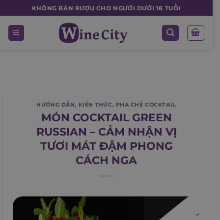
Skip
KHÔNG BÁN RƯỢU CHO NGƯỜI DƯỚI 18 TUỔI
to
content
HƯỚNG DẪN
,
KIẾN THỨC
,
PHA CHẾ COCKTAIL
MÓN COCKTAIL GREEN
RUSSIAN – CẢM NHẬN VỊ
TƯƠI MÁT ĐẬM PHONG
CÁCH NGA