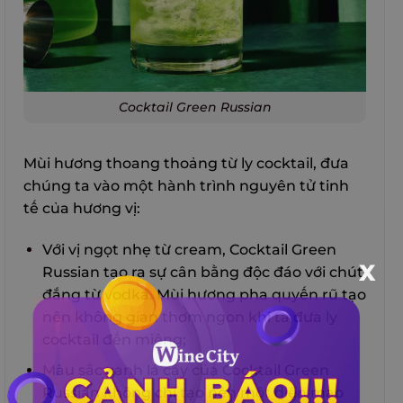
Cocktail Green Russian
Mùi hương thoang thoảng từ ly cocktail, đưa
chúng ta vào một hành trình nguyên tử tinh
tế của hương vị:
X
Với vị ngọt nhẹ từ cream, Cocktail Green
Russian tạo ra sự cân bằng độc đáo với chút
đắng từ vodka. Mùi hương pha quyến rũ tạo
nên không gian thơm ngon khi ta đưa ly
cocktail đến miệng;
Màu sắc xanh lá cây của Cocktail Green
Russian không chỉ tạo nên một diện mạo