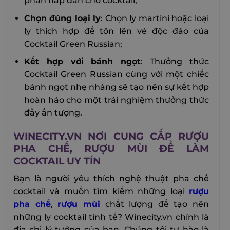
phần hấp dẫn cho cocktail;
Chọn đúng loại ly
: Chọn ly martini hoặc loại
ly thích hợp để tôn lên vẻ độc đáo của
Cocktail Green Russian;
Kết hợp với bánh ngọt
: Thưởng thức
Cocktail Green Russian cùng với một chiếc
bánh ngọt nhẹ nhàng sẽ tạo nên sự kết hợp
hoàn hảo cho một trải nghiệm thưởng thức
đầy ấn tượng.
WINECITY.VN NƠI CUNG CẤP RƯỢU
PHA CHẾ, RƯỢU MÙI ĐỂ LÀM
COCKTAIL UY TÍN
Bạn là người yêu thích nghệ thuật pha chế
cocktail và muốn tìm kiếm những loại
rượu
pha chế
,
rượu mùi
chất lượng để tạo nên
những ly cocktail tinh tế? Winecity.vn chính là
địa chỉ lý tưởng của bạn. Chúng tôi tự hào là