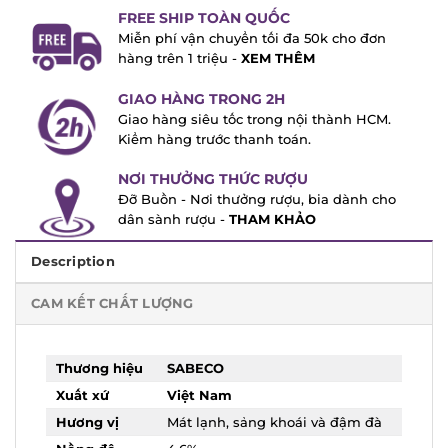
FREE SHIP TOÀN QUỐC
Miễn phí vận chuyển tối đa 50k cho đơn
hàng trên 1 triệu -
XEM THÊM
GIAO HÀNG TRONG 2H
Giao hàng siêu tốc trong nội thành HCM.
Kiểm hàng trước thanh toán.
NƠI THƯỞNG THỨC RƯỢU
Đỡ Buồn - Nơi thưởng rượu, bia dành cho
dân sành rượu -
THAM KHẢO
Description
CAM KẾT CHẤT LƯỢNG
Thương
SABECO
hiệu
Xuất xứ
Việt Nam
Hương vị
Mát lạnh, sảng khoái và đậm đà