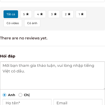
ĐÁNH GIÁ NGAY
Tất cả
5
4
3
2
1
Có video
Có ảnh
There are no reviews yet.
Hỏi đáp
Anh
Chị