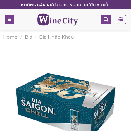
Skip
KHÔNG BÁN RƯỢU CHO NGƯỜI DƯỚI 18 TUỔI
to
content
Home
/
Bia
/
Bia Nhập Khẩu