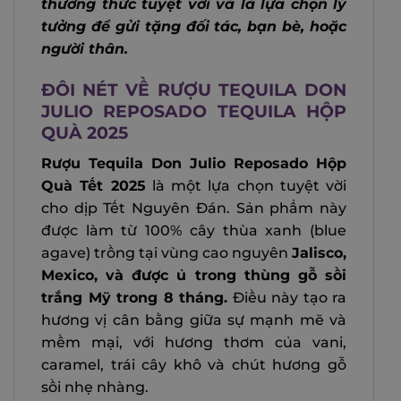
thưởng thức tuyệt vời và là lựa chọn lý
tưởng để gửi tặng đối tác, bạn bè, hoặc
người thân.
ĐÔI NÉT VỀ RƯỢU TEQUILA DON
JULIO REPOSADO TEQUILA HỘP
QUÀ 2025
Rượu Tequila Don Julio Reposado Hộp
Quà Tết 2025
là một lựa chọn tuyệt vời
cho dịp Tết Nguyên Đán. Sản phẩm này
được làm từ 100% cây thùa xanh (blue
agave) trồng tại vùng cao nguyên
Jalisco,
Mexico, và được ủ trong thùng gỗ sồi
trắng Mỹ trong 8 tháng.
Điều này tạo ra
hương vị cân bằng giữa sự mạnh mẽ và
mềm mại, với hương thơm của vani,
caramel, trái cây khô và chút hương gỗ
sồi nhẹ nhàng.