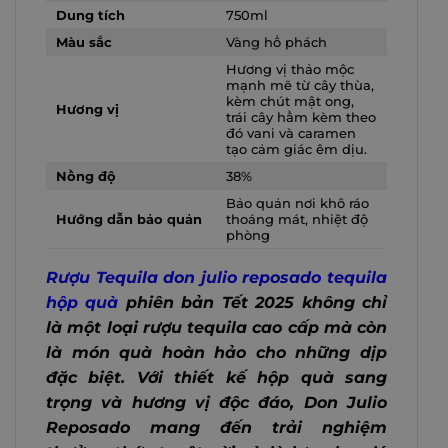
Dung tích
750ml
Màu sắc
Vàng hổ phách
Hương vị thảo mộc
mạnh mẽ từ cây thùa,
kèm chút mật ong,
Hương vị
trái cây hầm kèm theo
đó vani và caramen
tạo cảm giác êm dịu.
Nồng độ
38%
Bảo quản nơi khô ráo
Hướng dẫn bảo quản
thoáng mát, nhiệt độ
phòng
Rượu Tequila don julio reposado tequila
hộp quà
phiên bản Tết 2025 không chỉ
là một loại rượu tequila cao cấp mà còn
là món quà hoàn hảo cho những dịp
đặc biệt. Với thiết kế hộp quà sang
trọng và hương vị độc đáo, Don Julio
Reposado mang đến trải nghiệm