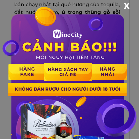
X
bán chạy nhất tại quê hương của tequila,
đất nước Mexico,
ủ trong thùng gỗ sồi
trắng Mỹ suốt 8 tháng,
rượu mang đến
sự hòa quyện hoàn hảo giữa các thành
phần tự nhiên.
Hương thơm: Khi mở nắp chai,
bạn sẽ
cảm nhận được hương thơm dịu nhẹ của
gỗ sồi,
kết hợp với hương vani ngọt ngào
và một chút hương thảo mộc như bạc
hà, hương thảo và một chút tiêu trắng.
Những lớp hương này không chỉ làm tăng
thêm sự phức hợp mà còn mang lại cảm
giác tươi mát và sảng khoái.