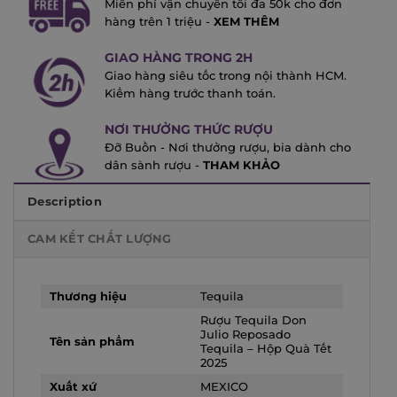
Miễn phí vận chuyển tối đa 50k cho đơn
hàng trên 1 triệu -
XEM THÊM
GIAO HÀNG TRONG 2H
Giao hàng siêu tốc trong nội thành HCM.
Kiểm hàng trước thanh toán.
NƠI THƯỞNG THỨC RƯỢU
Đỡ Buồn - Nơi thưởng rượu, bia dành cho
dân sành rượu -
THAM KHẢO
Description
CAM KẾT CHẤT LƯỢNG
Thương hiệu
Tequila
Rượu Tequila Don
Julio Reposado
Tên sản phẩm
Tequila – Hộp Quà Tết
2025
Xuất xứ
MEXICO