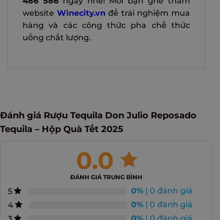
486 586
ngay nhé! Mời bạn ghé thăm
website
Winecity.vn
để trải nghiệm mua
hàng và các công thức pha chế thức
uống chất lượng.
Đánh giá Rượu Tequila Don Julio Reposado
Tequila – Hộp Quà Tết 2025
0.0
ĐÁNH GIÁ TRUNG BÌNH
0%
| 0 đánh giá
5
0%
| 0 đánh giá
4
0%
| 0 đánh giá
3