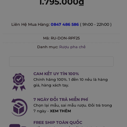
1.795.000
₫
Liên Hệ Mua Hàng:
0847 486 586
( 9h00 - 22h00 )
Mã:
RU-DON-RPF25
Danh mục:
Rượu pha chế
CAM KẾT UY TÍN 100%
Chính hãng 100%. 1 đền 10 nếu là hàng
giả, hàng xách tay.
7 NGÀY ĐỔI TRẢ MIỄN PHÍ
Chọn lại mẫu, sai mẫu rượu. Đổi trả trong
7 ngày -
XEM THÊM
FREE SHIP TOÀN QUỐC