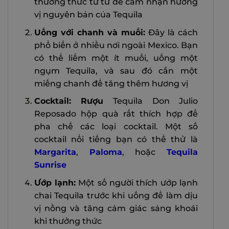
thưởng thức từ từ để cảm nhận hương
vị nguyên bản của Tequila
Uống với chanh và muối:
Đây là cách
phổ biến ở nhiều nơi ngoài Mexico. Bạn
có thể liếm một ít muối, uống một
ngụm Tequila, và sau đó cắn một
miếng chanh để tăng thêm hương vị
Cocktail: Rượu
Tequila Don Julio
Reposado hộp quà rất thích hợp để
pha chế các loại cocktail. Một số
cocktail nổi tiếng bạn có thể thử là
Margarita
,
Paloma
, hoặc
Tequila
Sunrise
Ướp lạnh:
Một số người thích ướp lạnh
chai Tequila trước khi uống để làm dịu
vị nồng và tăng cảm giác sảng khoái
khi thưởng thức