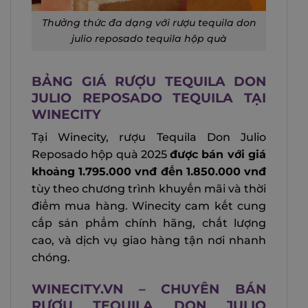
Thưởng thức đa dạng với rượu tequila don
julio reposado tequila hộp quà
BẢNG GIÁ RƯỢU TEQUILA DON
JULIO REPOSADO TEQUILA TẠI
WINECITY
Tại Winecity, rượu Tequila Don Julio
Reposado hộp quà 2025
được bán với giá
khoảng 1.795.000 vnđ đến 1.850.000 vnđ
tùy theo chương trình khuyến mãi và thời
điểm mua hàng. Winecity cam kết cung
cấp sản phẩm chính hãng, chất lượng
cao, và dịch vụ giao hàng tận nơi nhanh
chóng.
WINECITY.VN – CHUYÊN BÁN
RƯỢU TEQUILA DON JULIO