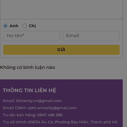
Anh
Chị
GỬI
Không có bình luận nào
THÔNG TIN LIÊN HỆ
Email:
Winecity.vn@gmail.com
Email CSKH:
cskh.winecity@gmail.com
Tư vấn bán hàng:
0847 486 586
Trụ sở chính: 618/34 Âu Cơ, Phường Bảy Hiền, Thành phố Hồ