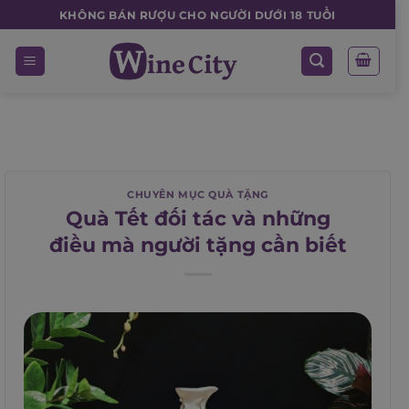
Skip
KHÔNG BÁN RƯỢU CHO NGƯỜI DƯỚI 18 TUỔI
to
content
CHUYÊN MỤC QUÀ TẶNG
Quà Tết đối tác và những
điều mà người tặng cần biết