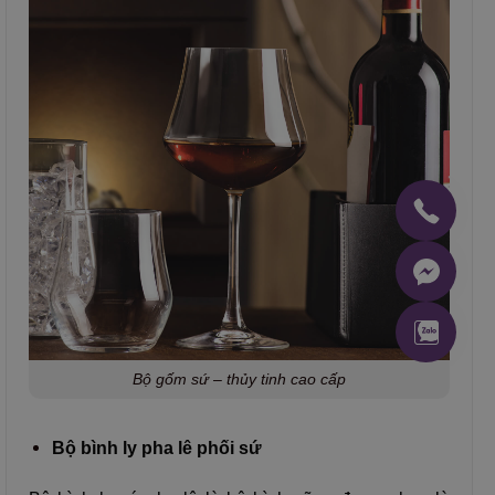
Bộ gốm sứ – thủy tinh cao cấp
Bộ bình ly pha lê phối sứ