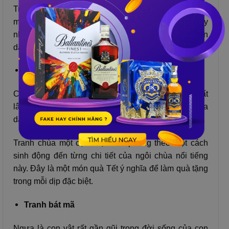
Tranh cá chép hoa sen có thể thể hiện cho sự may
mắn, tài lộc và sum vầy, thịnh vượng. Món quà này
như là những mong muốn mà doanh nghiệp muốn
dành cho đối tác.
Tranh chùa một cột
Chùa một cột là một công trình kiến trúc đã có từ rất
lâu đời trong lịch sử và cũng chính là biểu tượng của
dân tộc Việt nam.
Tranh chùa một cột được mô phỏng theo một cách
sinh động đến từng chi tiết của ngôi chùa nổi tiếng
này. Đây là một món quà Tết ý nghĩa để làm quà tặng
trong mỗi dịp đặc biệt.
Tranh bát mã
Ngựa là con vật rất gần gũi trong đời sống của con