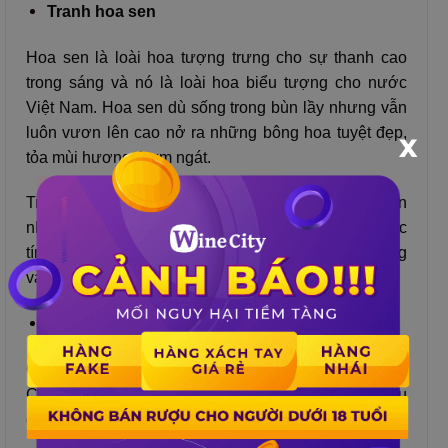
Tranh hoa sen
Hoa sen là loài hoa tượng trưng cho sự thanh cao
trong sáng và nó là loài hoa biểu tượng cho nước
Việt Nam. Hoa sen dù sống trong bùn lầy nhưng vẫn
luôn vươn lên cao nở ra những bông hoa tuyệt đẹp,
X
tỏa mùi hương thơm ngát.
Trong phong thủy hoa sen là loài hoa mang đến
những ý nghĩa cao quý và thể hiện cho những đức
tính tốt đẹp của con người như lòng vị tha, bao dung
và độ lượng,…
Tranh cá chép hoa sen
Cá chép hoa sen là một món quà tặng rất tuyệt vời.
Cá chép tượng trưng cho sự dư dả, tài lộc và sự giàu
có.