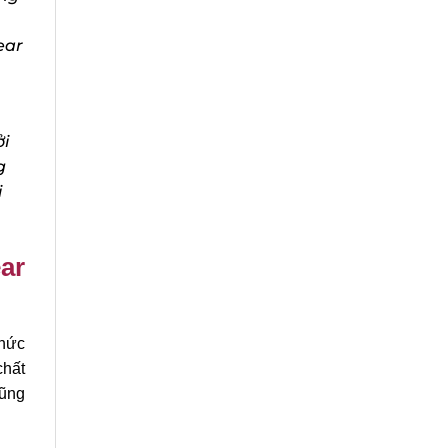
ar
i
ar
hức
hất
ũng