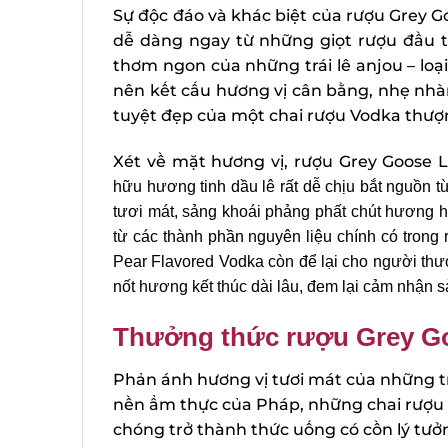
Sự độc đáo và khác biệt của rượu Grey G
dễ dàng ngay từ những giọt rượu đầu ti
thơm ngon của những trái lê anjou – loại
nên kết cấu hương vị cân bằng, nhẹ nhàn
tuyệt đẹp của một chai rượu Vodka thượ
Xét về mặt hương vị, rượu Grey Goose La
hữu hương tinh dầu lê rất dễ chịu bắt nguồn từ
tươi mát, sảng khoái phảng phất chút hương h
từ các thành phần nguyên liệu chính có trong
Pear Flavored Vodka còn để lại cho người thưởn
nốt hương kết thúc dài lâu, đem lại cảm nhận s
Thưởng thức rượu Grey Goo
Phản ánh hương vị tươi mát của những trá
nền ẩm thực của Pháp, những chai rượu G
chóng trở thành thức uống có cồn lý tưở