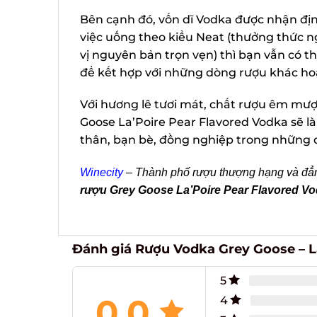
Bên cạnh đó, vốn dĩ Vodka được nhận định
việc uống theo kiểu Neat (thưởng thức 
vị nguyên bản trọn vẹn) thì bạn vẫn có t
để kết hợp với những dòng rượu khác hoặc
Với hương lê tươi mát, chất rượu êm mượt
Goose La’Poire Pear Flavored Vodka sẽ l
thân, bạn bè, đồng nghiệp trong những dị
Winecity
– Thành phố rượu thượng hạng và đẳng
rượu Grey Goose La’Poire Pear Flavored Vo
Đánh giá Rượu Vodka Grey Goose – La
5
0.0
4