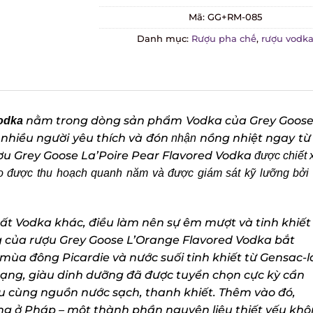
Mã:
GG+RM-085
Danh mục:
Rượu pha chế
,
rượu vodka
nằm trong dòng sản phẩm Vodka của Grey Goose 
odka
nhiều người yêu thích và đón
nồng nhiệt ngay từ 
nhận
u Grey Goose La’Poire Pear Flavored Vodka
được chiết x
 được thu hoạch quanh năm và được giám sát kỹ lưỡng bởi
c
ất Vodka khác, điều làm nên sự êm mượt và tinh khiết
ủa rượu Grey Goose L’Orange Flavored Vodka bắt
mùa đông Picardie và nước suối tinh khiết từ Gensac-la
hạng, giàu dinh dưỡng đã được tuyển chọn cực kỳ cẩn
 cùng nguồn nước sạch, thanh khiết. Thêm vào đó,
g ở Pháp – một thành phần nguyên liệu thiết yếu khô