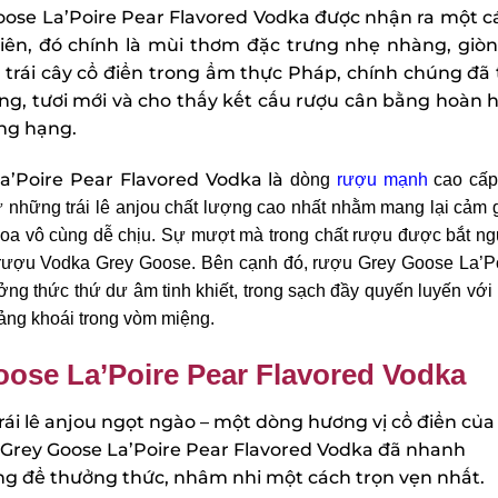
oose La’Poire Pear Flavored Vodka được nhận ra một c
ên, đó chính là mùi thơm đặc trưng nhẹ nhàng, giòn 
 trái cây cổ điển trong ẩm thực Pháp, chính chúng đã 
g, tươi mới và cho thấy kết cấu rượu cân bằng hoàn h
ng hạng.
’Poire Pear Flavored Vodka là
dòng
rượu mạnh
cao cấp
 những trái lê anjou chất lượng cao nhất nhằm mang lại cảm g
oa vô cùng dễ chịu. Sự mượt mà trong chất rượu được bắt ng
 rượu Vodka Grey Goose. Bên cạnh đó, rượu Grey Goose La’Po
g thức thứ dư âm tinh khiết, trong sạch đầy quyến luyến với 
ảng khoái trong vòm miệng.
se La’Poire Pear Flavored Vodka
i lê anjou ngọt ngào – một dòng hương vị cổ điển của
rey Goose La’Poire Pear Flavored Vodka đã nhanh
ng để thưởng thức, nhâm nhi một cách trọn vẹn nhất.