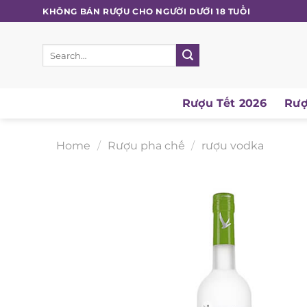
Skip
KHÔNG BÁN RƯỢU CHO NGƯỜI DƯỚI 18 TUỔI
to
content
Search
for:
Rượu Tết 2026
Rượu
Home
/
Rượu pha chế
/
rượu vodka