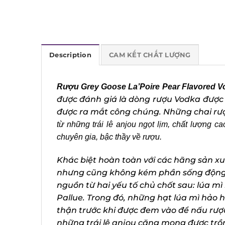
Description
CAM KẾT CHẤT LƯỢNG
Rượu Grey Goose La’Poire Pear Flavored V
được đánh giá là dòng rượu Vodka được 
được ra mắt công chúng. Những chai rượ
từ những
trái lê anjou ngọt lịm,
chất lượng cao
chuyên gia, bậc thầy về rượu.
Khác biệt hoàn toàn với các hãng sản xu
nhưng cũng không kém phần sống động c
nguồn từ hai yếu tố chủ chốt sau: lúa mì 
Pallue. Trong đó, những hạt lúa mì hảo 
thận trước khi được đem vào để nấu rượu
những trái lê anjou căng mọng được trồn