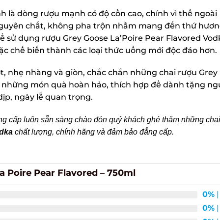
 là dòng rượu mạnh có độ cồn cao, chính vì thế ngoài
nguyên chất, không pha trộn nhằm mang đến thứ hươn
hể sử dụng rượu Grey Goose La’Poire Pear Flavored Vod
 chế biến thành các loại thức uống mới độc đáo hơn.
, nhẹ nhàng và giòn, chắc chắn những chai rượu Grey
à những món quà hoàn hảo, thích hợp để dành tặng ngư
p, ngày lễ quan trọng.
 cấp luôn sẵn sàng chào đón quý khách ghé thăm những chai
dka
chất lượng, chính hãng và đảm bảo đẳng cấp.
 Poire Pear Flavored – 750ml
0%
| 
0%
| 