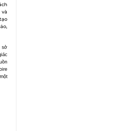
ách
và
tạo
ảo,
sở
iác
uồn
ire
một