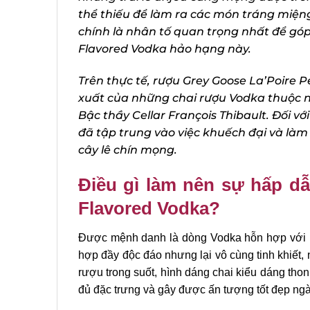
thể thiếu để làm ra các món tráng miệng
chính là nhân tố quan trọng nhất để gó
Flavored Vodka
hảo hạng này.
Trên thực tế, rượu
Grey Goose La’Poire P
xuất của những chai rượu Vodka thuộc nhà
Bậc thầy Cellar François Thibault. Đối v
đã tập trung vào việc khuếch đại và làm n
cây lê chín mọng.
Điều gì làm nên sự hấp dẫ
Flavored Vodka?
Được mệnh danh là dòng Vodka hỗn hợp với hư
hợp đầy độc đáo nhưng lại vô cùng tinh khiết
, 
rượu trong suốt, hình dáng chai kiểu dáng thon 
đủ đặc trưng và gây được ấn tượng tốt đẹp ngày