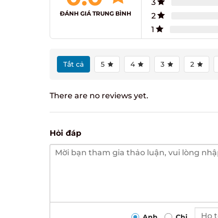
3
ĐÁNH GIÁ TRUNG BÌNH
2
1
Tất cả
5
4
3
2
There are no reviews yet.
Hỏi đáp
Anh
Chị