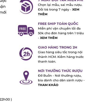
7 NGÀY ĐỔI TRẢ MIỄN PHÍ
ược
Chọn lại mẫu, sai mẫu rượu.
ận
Đổi trả trong 7 ngày -
XEM
mới
THÊM
FREE SHIP TOÀN QUỐC
Miễn phí vận chuyển tối đa
50k cho đơn hàng trên 1 triệu
-
XEM THÊM
GIAO HÀNG TRONG 2H
Giao hàng siêu tốc trong nội
thành HCM. Kiểm hàng trước
thanh toán.
NƠI THƯỞNG THỨC RƯỢU
Đỡ Buồn - Nơi thưởng rượu,
bia dành cho dân sành rượu -
THAM KHẢO
22h00 )