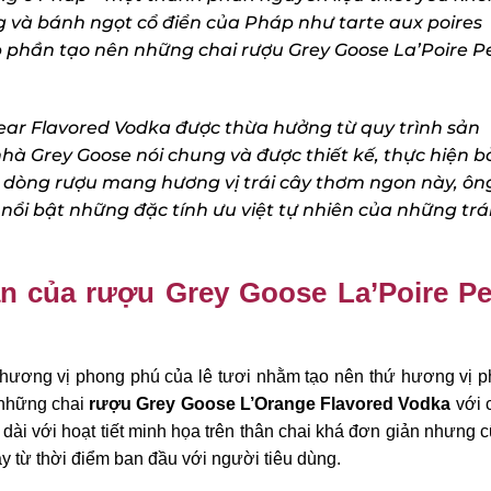
 và bánh ngọt cổ điển của Pháp như tarte aux poires
p phần tạo nên những chai rượu
Grey Goose La’Poire Pe
ear Flavored Vodka
được thừa hưởng từ quy trình sản
 Grey Goose nói chung và được thiết kế, thực hiện bở
ới dòng rượu mang hương vị trái cây thơm ngon này, ông
ổi bật những đặc tính ưu việt tự nhiên của những trái
n của rượu Grey Goose La’Poire Pe
X
ơng vị phong phú của lê tươi nhằm tạo nên thứ hương vị p
những chai
rượu Grey Goose L’Orange Flavored Vodka
với c
dài với hoạt tiết minh họa trên thân chai khá đơn giản nhưng c
 từ thời điểm ban đầu với người tiêu dùng.